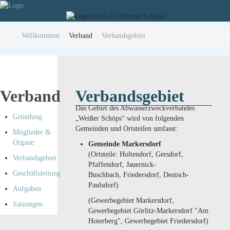
Willkommen
Verband
Verbandsgebiet
Verband
Verbandsgebiet
Das Gebiet des Abwasserzweckverbandes
Gründung
„Weißer Schöps“ wird von folgenden
Gemeinden und Ortsteilen umfasst:
Mitglieder &
Organe
Gemeinde Markersdorf
(Ortsteile: Holtendorf, Gersdorf,
Verbandsgebiet
Pfaffendorf, Jauernick-
Geschäftsleitung
Buschbach, Friedersdorf, Deutsch-
Paulsdorf)
Aufgaben
(Gewerbegebiet Markersdorf,
Satzungen
Gewerbegebiet Görlitz-Markersdorf "Am
Hoterberg", Gewerbegebiet Friedersdorf)