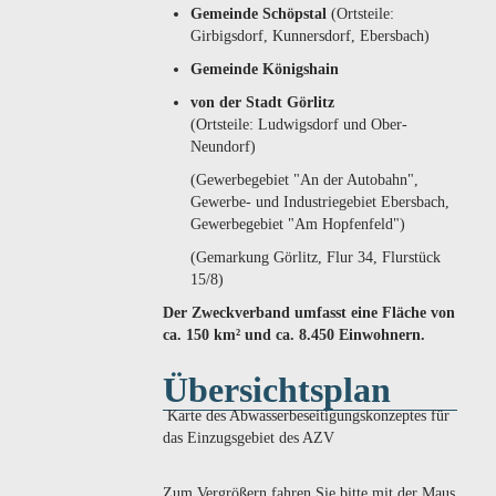
Gemeinde Schöpstal
(Ortsteile:
Girbigsdorf, Kunnersdorf, Ebersbach)
Gemeinde Königshain
von der Stadt Görlitz
(Ortsteile: Ludwigsdorf und Ober-
Neundorf)
(Gewerbegebiet "An der Autobahn",
Gewerbe- und Industriegebiet Ebersbach,
Gewerbegebiet "Am Hopfenfeld")
(Gemarkung Görlitz, Flur 34, Flurstück
15/8)
Der Zweckverband umfasst eine Fläche von
ca. 150 km² und ca. 8.450 Einwohnern.
Übersichtsplan
Karte des Abwasserbeseitigungskonzeptes für
das Einzugsgebiet des AZV
Zum Vergrößern fahren Sie bitte mit der Maus