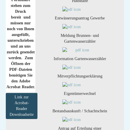
Haushalte
stehen zum
Druck
bereit und
Entwässerungsantrag Gewerbe
müssen nur
noch von Ihnen
ausgefüllt,
Meldung Brunnen- und
unterschrieben
Gartenwasserzähler
und an uns
zurück gesendet
werden. Zum
Information Gartenwasserzähler
Öffnen der
PDF-Dateien
benötigen Sie
Mitverpflichtungserklärung
den Adobe
Acrobat Reader.
Eigentümerwechsel
Link zur
Acrobat-
Reader
Bestandsauskunft / Schachtschein
Downloadseite
Antrag auf Erteilung einer