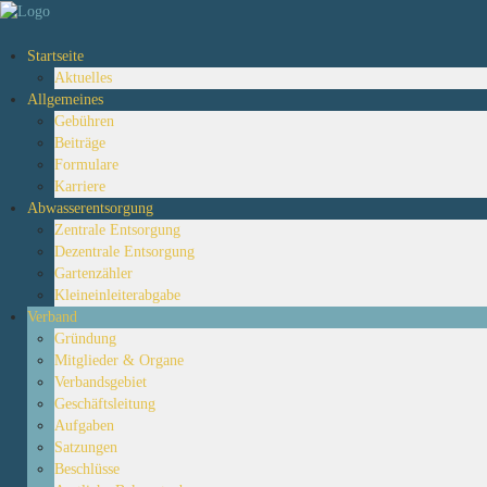
Startseite
Aktuelles
Allgemeines
Gebühren
Beiträge
Formulare
Karriere
Abwasserentsorgung
Zentrale Entsorgung
Dezentrale Entsorgung
Gartenzähler
Kleineinleiterabgabe
Verband
Gründung
Mitglieder & Organe
Verbandsgebiet
Geschäftsleitung
Aufgaben
Satzungen
Beschlüsse