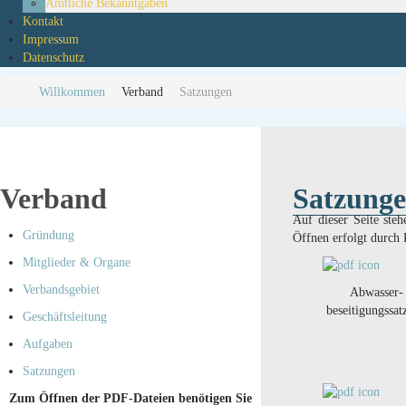
Amtliche Bekanntgaben
Kontakt
Impressum
Datenschutz
Willkommen
Verband
Satzungen
Verband
Satzung
Auf dieser Seite st
Gründung
Öffnen erfolgt durch
Mitglieder & Organe
Verbandsgebiet
Abwasser-
beseitigungssa
Geschäftsleitung
Aufgaben
Satzungen
Zum Öffnen der PDF-Dateien benötigen Sie